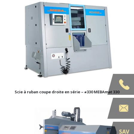
Scie à ruban coupe droite en série – ⌀330 MEBAmat 330