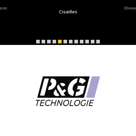
uses
Ebavu
Cisailles