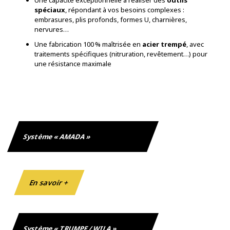
Une capacité exceptionnelle à réaliser des
outils
spéciaux
, répondant à vos besoins complexes :
embrasures, plis profonds, formes U, charnières,
nervures…
Une fabrication 100 % maîtrisée en
acier trempé
, avec
traitements spécifiques (nitruration, revêtement…) pour
une résistance maximale
Système « AMADA »
En savoir +
Système « TRUMPF / WILA »