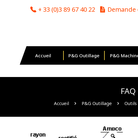
Cookies management panel
+ 33 (0)3 89 67 40 22
Demande d
Accueil
P&G Outillage
P&G Machin
FAQ 
Accueil
P&G Outillage
Outil
Zoom