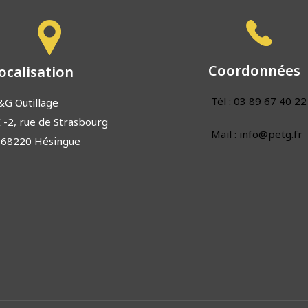
Coordonnées
ocalisation
Tél : 03 89 67 40 22
&G Outillage
I -2, rue de Strasbourg
Mail : info@petg.fr
-68220 Hésingue