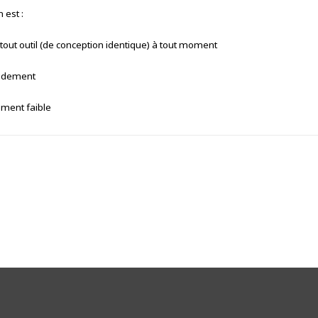
 est :
 tout outil (de conception identique) à tout moment
pidement
ement faible