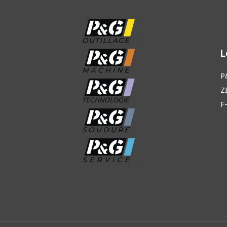
L
P
Z
F