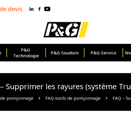
e devis
P&G 
e
P&G Soudure
P&G Service
No
Technologie
– Supprimer les rayures (système Tr
s de poinçonnage
FAQ outils de poinçonnage
FAQ – Su